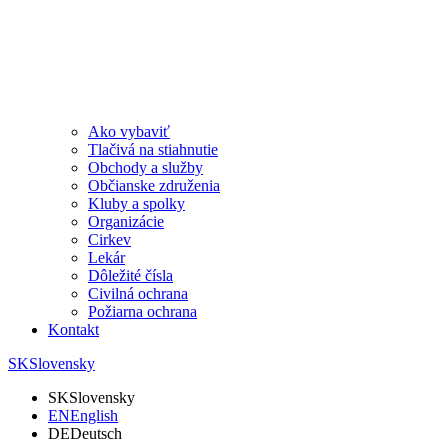
Ako vybaviť
Tlačivá na stiahnutie
Obchody a služby
Občianske združenia
Kluby a spolky
Organizácie
Cirkev
Lekár
Dôležité čísla
Civilná ochrana
Požiarna ochrana
Kontakt
SK
Slovensky
SK
Slovensky
EN
English
DE
Deutsch