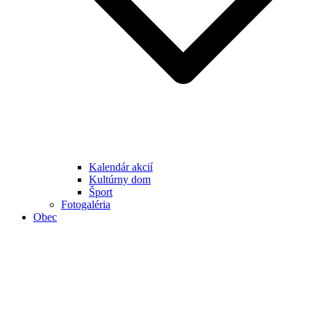
Kalendár akcií
Kultúrny dom
Šport
Fotogaléria
Obec