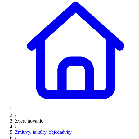
/
Zverejňovanie
/
Zmluvy, faktúry, objednávky
/