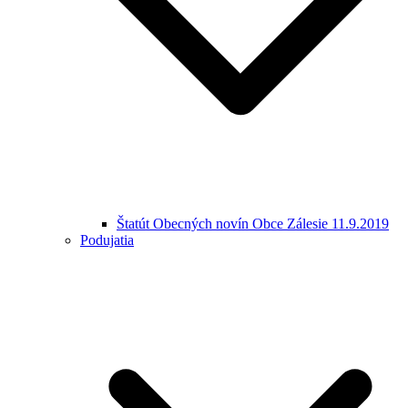
Štatút Obecných novín Obce Zálesie 11.9.2019
Podujatia