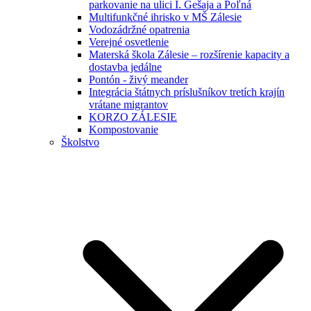
parkovanie na ulici I. Gešaja a Poľná
Multifunkčné ihrisko v MŠ Zálesie
Vodozádržné opatrenia
Verejné osvetlenie
Materská škola Zálesie – rozšírenie kapacity a
dostavba jedálne
Pontón - živý meander
Integrácia štátnych príslušníkov tretích krajín
vrátane migrantov
KORZO ZÁLESIE
Kompostovanie
Školstvo