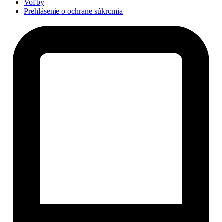
Voľby
Prehlásenie o ochrane súkromia