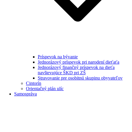
Príspevok na bývanie
Jednorázový príspevok pri narodení dieťaťa
Jednorázový finančný príspevok na dieťa
navštevujúce ŠKD pri ZŠ
Stravovanie pre osobitnú skupinu obyvateľov
Cintorín
Orientačný plán ulíc
Samospráva