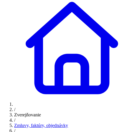
/
Zverejňovanie
/
Zmluvy, faktúry, objednávky
/