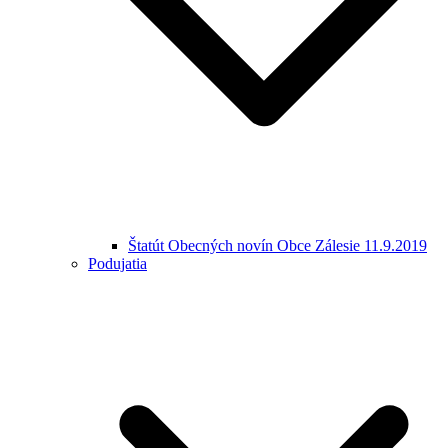
Štatút Obecných novín Obce Zálesie 11.9.2019
Podujatia