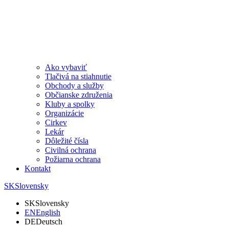
Ako vybaviť
Tlačivá na stiahnutie
Obchody a služby
Občianske združenia
Kluby a spolky
Organizácie
Cirkev
Lekár
Dôležité čísla
Civilná ochrana
Požiarna ochrana
Kontakt
SK
Slovensky
SK
Slovensky
EN
English
DE
Deutsch