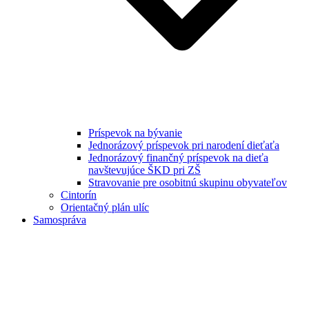
Príspevok na bývanie
Jednorázový príspevok pri narodení dieťaťa
Jednorázový finančný príspevok na dieťa
navštevujúce ŠKD pri ZŠ
Stravovanie pre osobitnú skupinu obyvateľov
Cintorín
Orientačný plán ulíc
Samospráva