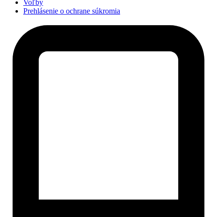
Voľby
Prehlásenie o ochrane súkromia