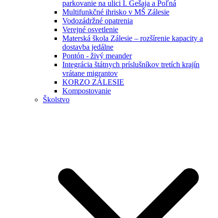
parkovanie na ulici I. Gešaja a Poľná
Multifunkčné ihrisko v MŠ Zálesie
Vodozádržné opatrenia
Verejné osvetlenie
Materská škola Zálesie – rozšírenie kapacity a
dostavba jedálne
Pontón - živý meander
Integrácia štátnych príslušníkov tretích krajín
vrátane migrantov
KORZO ZÁLESIE
Kompostovanie
Školstvo