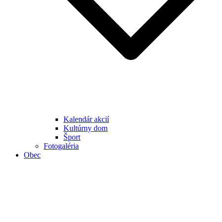
Kalendár akcií
Kultúrny dom
Šport
Fotogaléria
Obec