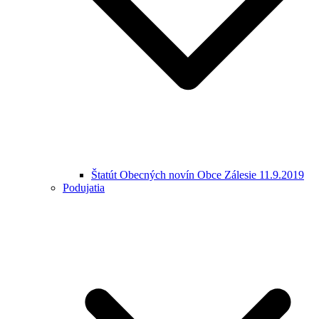
Štatút Obecných novín Obce Zálesie 11.9.2019
Podujatia