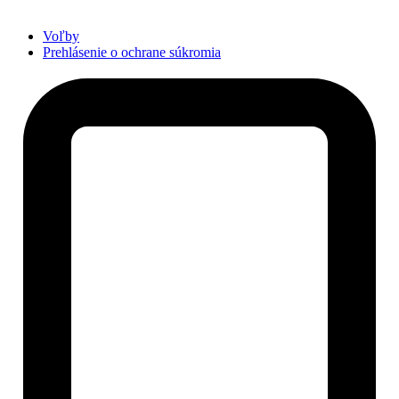
Voľby
Prehlásenie o ochrane súkromia