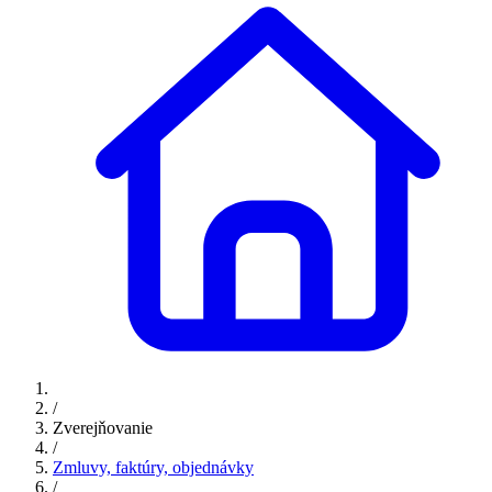
/
Zverejňovanie
/
Zmluvy, faktúry, objednávky
/