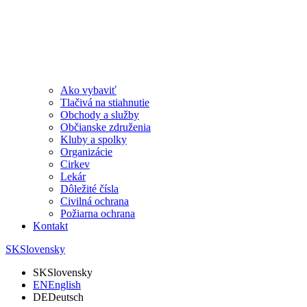
Ako vybaviť
Tlačivá na stiahnutie
Obchody a služby
Občianske združenia
Kluby a spolky
Organizácie
Cirkev
Lekár
Dôležité čísla
Civilná ochrana
Požiarna ochrana
Kontakt
SK
Slovensky
SK
Slovensky
EN
English
DE
Deutsch