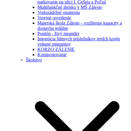
parkovanie na ulici I. Gešaja a Poľná
Multifunkčné ihrisko v MŠ Zálesie
Vodozádržné opatrenia
Verejné osvetlenie
Materská škola Zálesie – rozšírenie kapacity a
dostavba jedálne
Pontón - živý meander
Integrácia štátnych príslušníkov tretích krajín
vrátane migrantov
KORZO ZÁLESIE
Kompostovanie
Školstvo