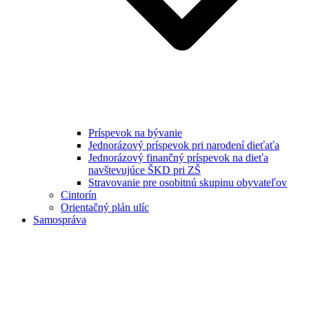
Príspevok na bývanie
Jednorázový príspevok pri narodení dieťaťa
Jednorázový finančný príspevok na dieťa
navštevujúce ŠKD pri ZŠ
Stravovanie pre osobitnú skupinu obyvateľov
Cintorín
Orientačný plán ulíc
Samospráva