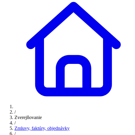
/
Zverejňovanie
/
Zmluvy, faktúry, objednávky
/