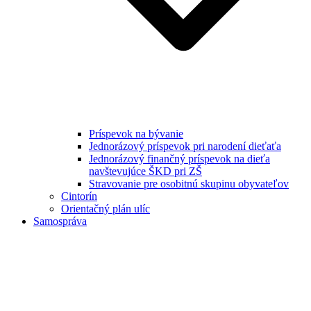
Príspevok na bývanie
Jednorázový príspevok pri narodení dieťaťa
Jednorázový finančný príspevok na dieťa
navštevujúce ŠKD pri ZŠ
Stravovanie pre osobitnú skupinu obyvateľov
Cintorín
Orientačný plán ulíc
Samospráva