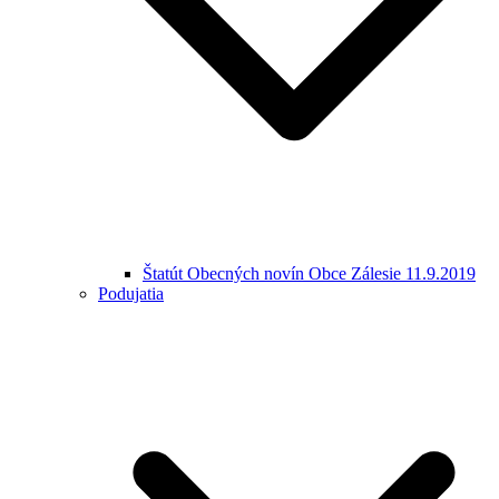
Štatút Obecných novín Obce Zálesie 11.9.2019
Podujatia