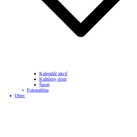
Kalendár akcií
Kultúrny dom
Šport
Fotogaléria
Obec