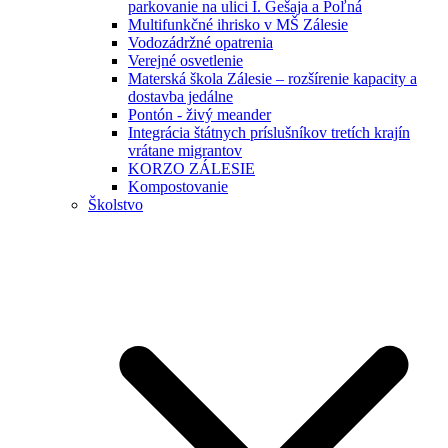
parkovanie na ulici I. Gešaja a Poľná
Multifunkčné ihrisko v MŠ Zálesie
Vodozádržné opatrenia
Verejné osvetlenie
Materská škola Zálesie – rozšírenie kapacity a
dostavba jedálne
Pontón - živý meander
Integrácia štátnych príslušníkov tretích krajín
vrátane migrantov
KORZO ZÁLESIE
Kompostovanie
Školstvo