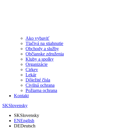
Ako vybaviť
Tlačivá na stiahnutie
Obchody a služby
Občianske združenia
Kluby a spolky
Organizácie
Cirkev
Lekár
Dôležité čísla
Civilná ochrana
Požiarna ochrana
Kontakt
SK
Slovensky
SK
Slovensky
EN
English
DE
Deutsch