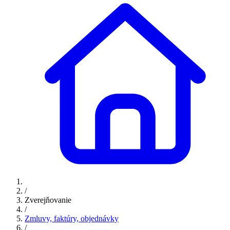
/
Zverejňovanie
/
Zmluvy, faktúry, objednávky
/