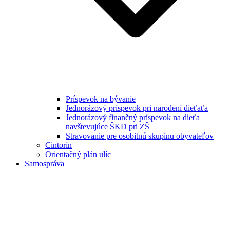
Príspevok na bývanie
Jednorázový príspevok pri narodení dieťaťa
Jednorázový finančný príspevok na dieťa
navštevujúce ŠKD pri ZŠ
Stravovanie pre osobitnú skupinu obyvateľov
Cintorín
Orientačný plán ulíc
Samospráva