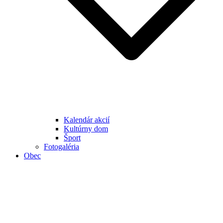
Kalendár akcií
Kultúrny dom
Šport
Fotogaléria
Obec