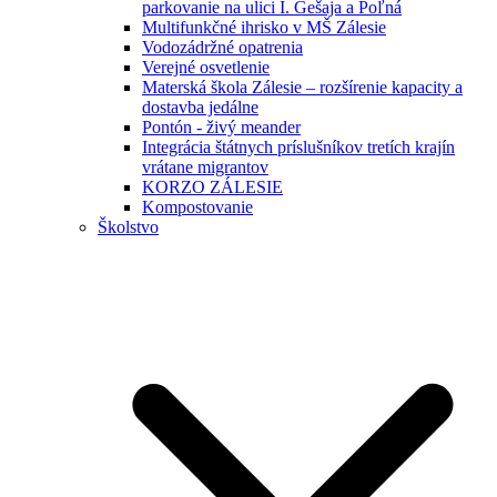
parkovanie na ulici I. Gešaja a Poľná
Multifunkčné ihrisko v MŠ Zálesie
Vodozádržné opatrenia
Verejné osvetlenie
Materská škola Zálesie – rozšírenie kapacity a
dostavba jedálne
Pontón - živý meander
Integrácia štátnych príslušníkov tretích krajín
vrátane migrantov
KORZO ZÁLESIE
Kompostovanie
Školstvo