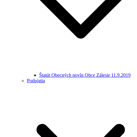
Štatút Obecných novín Obce Zálesie 11.9.2019
Podujatia