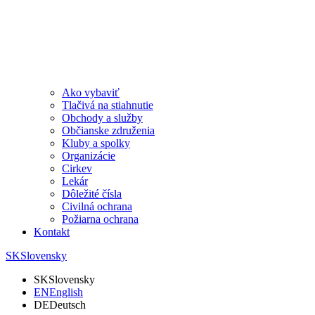
Ako vybaviť
Tlačivá na stiahnutie
Obchody a služby
Občianske združenia
Kluby a spolky
Organizácie
Cirkev
Lekár
Dôležité čísla
Civilná ochrana
Požiarna ochrana
Kontakt
SK
Slovensky
SK
Slovensky
EN
English
DE
Deutsch