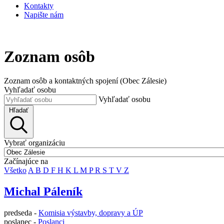
Kontakty
Napište nám
Zoznam osôb
Zoznam osôb a kontaktných spojení (Obec Zálesie)
Vyhľadať osobu
Vyhľadať osobu
Hľadať
Vybrať organizáciu
Začínajúce na
Všetko
A
B
D
F
H
K
L
M
P
R
S
T
V
Z
Michal Páleník
predseda -
Komisia výstavby, dopravy a ÚP
poslanec -
Poslanci