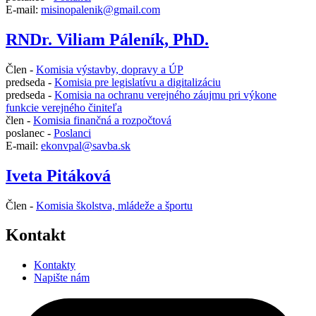
E-mail:
misinopalenik@gmail.com
RNDr. Viliam Páleník, PhD.
Člen -
Komisia výstavby, dopravy a ÚP
predseda -
Komisia pre legislatívu a digitalizáciu
predseda -
Komisia na ochranu verejného záujmu pri výkone
funkcie verejného činiteľa
člen -
Komisia finančná a rozpočtová
poslanec -
Poslanci
E-mail:
ekonvpal@savba.sk
Iveta Pitáková
Člen -
Komisia školstva, mládeže a športu
Kontakt
Kontakty
Napište nám