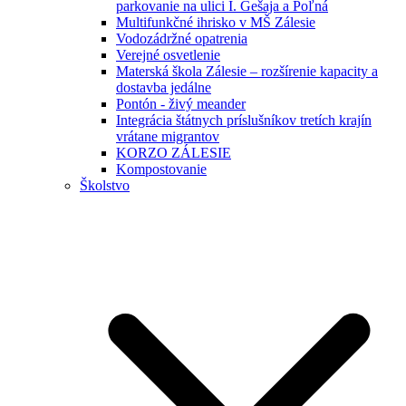
parkovanie na ulici I. Gešaja a Poľná
Multifunkčné ihrisko v MŠ Zálesie
Vodozádržné opatrenia
Verejné osvetlenie
Materská škola Zálesie – rozšírenie kapacity a
dostavba jedálne
Pontón - živý meander
Integrácia štátnych príslušníkov tretích krajín
vrátane migrantov
KORZO ZÁLESIE
Kompostovanie
Školstvo