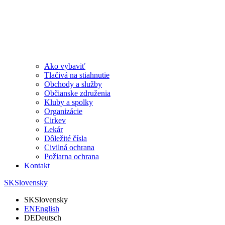
Ako vybaviť
Tlačivá na stiahnutie
Obchody a služby
Občianske združenia
Kluby a spolky
Organizácie
Cirkev
Lekár
Dôležité čísla
Civilná ochrana
Požiarna ochrana
Kontakt
SK
Slovensky
SK
Slovensky
EN
English
DE
Deutsch