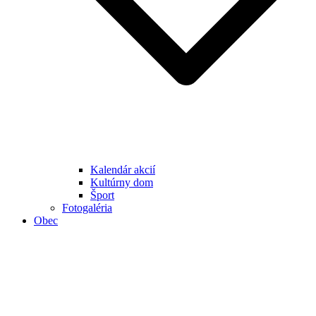
Kalendár akcií
Kultúrny dom
Šport
Fotogaléria
Obec