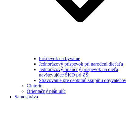
Príspevok na bývanie
Jednorázový príspevok pri narodení dieťaťa
Jednorázový finančný príspevok na dieťa
navštevujúce ŠKD pri ZŠ
Stravovanie pre osobitnú skupinu obyvateľov
Cintorín
Orientačný plán ulíc
Samospráva