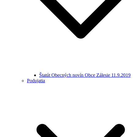
Štatút Obecných novín Obce Zálesie 11.9.2019
Podujatia