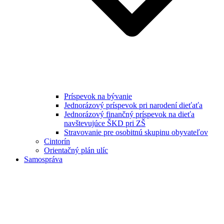
Príspevok na bývanie
Jednorázový príspevok pri narodení dieťaťa
Jednorázový finančný príspevok na dieťa
navštevujúce ŠKD pri ZŠ
Stravovanie pre osobitnú skupinu obyvateľov
Cintorín
Orientačný plán ulíc
Samospráva