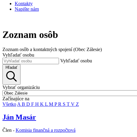
Kontakty
Napište nám
Zoznam osôb
Zoznam osôb a kontaktných spojení (Obec Zálesie)
Vyhľadať osobu
Vyhľadať osobu
Hľadať
Vybrať organizáciu
Začínajúce na
Všetko
A
B
D
F
H
K
L
M
P
R
S
T
V
Z
Ján Masár
Člen -
Komisia finančná a rozpočtová