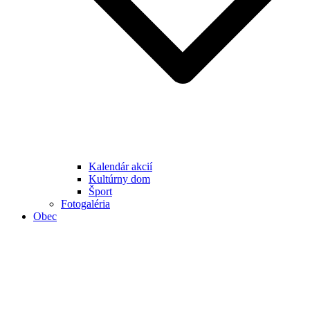
Kalendár akcií
Kultúrny dom
Šport
Fotogaléria
Obec