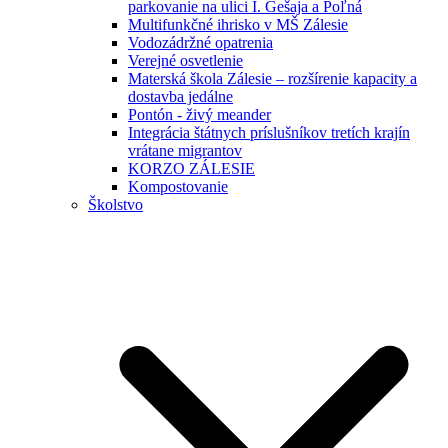
parkovanie na ulici I. Gešaja a Poľná
Multifunkčné ihrisko v MŠ Zálesie
Vodozádržné opatrenia
Verejné osvetlenie
Materská škola Zálesie – rozšírenie kapacity a
dostavba jedálne
Pontón - živý meander
Integrácia štátnych príslušníkov tretích krajín
vrátane migrantov
KORZO ZÁLESIE
Kompostovanie
Školstvo