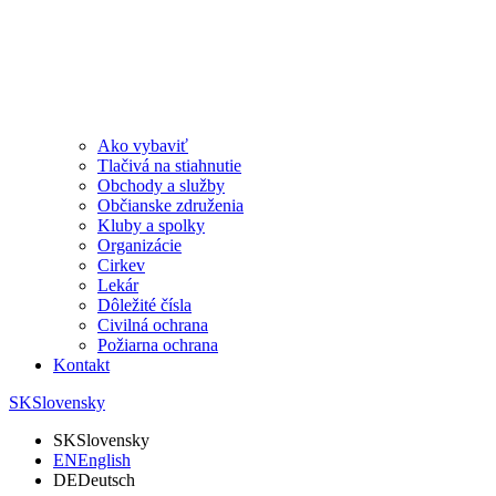
Ako vybaviť
Tlačivá na stiahnutie
Obchody a služby
Občianske združenia
Kluby a spolky
Organizácie
Cirkev
Lekár
Dôležité čísla
Civilná ochrana
Požiarna ochrana
Kontakt
SK
Slovensky
SK
Slovensky
EN
English
DE
Deutsch