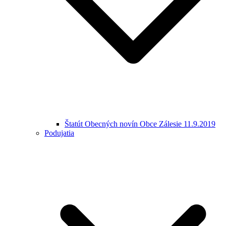
Štatút Obecných novín Obce Zálesie 11.9.2019
Podujatia