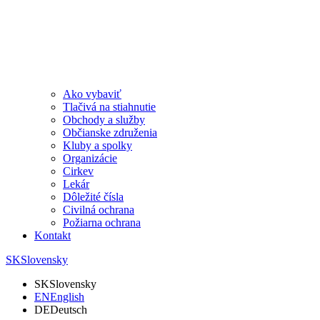
Ako vybaviť
Tlačivá na stiahnutie
Obchody a služby
Občianske združenia
Kluby a spolky
Organizácie
Cirkev
Lekár
Dôležité čísla
Civilná ochrana
Požiarna ochrana
Kontakt
SK
Slovensky
SK
Slovensky
EN
English
DE
Deutsch