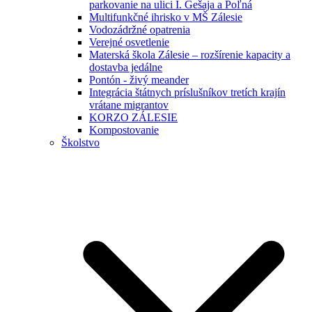
parkovanie na ulici I. Gešaja a Poľná
Multifunkčné ihrisko v MŠ Zálesie
Vodozádržné opatrenia
Verejné osvetlenie
Materská škola Zálesie – rozšírenie kapacity a
dostavba jedálne
Pontón - živý meander
Integrácia štátnych príslušníkov tretích krajín
vrátane migrantov
KORZO ZÁLESIE
Kompostovanie
Školstvo