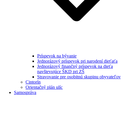
Príspevok na bývanie
Jednorázový príspevok pri narodení dieťaťa
Jednorázový finančný príspevok na dieťa
navštevujúce ŠKD pri ZŠ
Stravovanie pre osobitnú skupinu obyvateľov
Cintorín
Orientačný plán ulíc
Samospráva