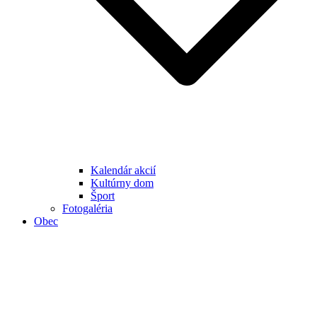
Kalendár akcií
Kultúrny dom
Šport
Fotogaléria
Obec