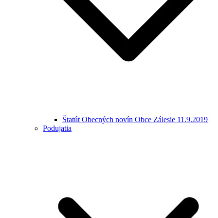
Štatút Obecných novín Obce Zálesie 11.9.2019
Podujatia