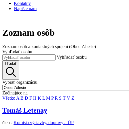
Kontakty
Napište nám
Zoznam osôb
Zoznam osôb a kontaktných spojení (Obec Zálesie)
Vyhľadať osobu
Vyhľadať osobu
Hľadať
Vybrať organizáciu
Začínajúce na
Všetko
A
B
D
F
H
K
L
M
P
R
S
T
V
Z
Tomáš Letenay
člen -
Komisia výstavby, dopravy a ÚP