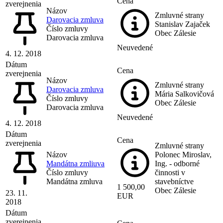
Cena
zverejnenia
Názov
Zmluvné strany
Darovacia zmluva
Stanislav Zajaček
Číslo zmluvy
Obec Zálesie
Darovacia zmluva
Neuvedené
4. 12. 2018
Dátum
Cena
zverejnenia
Názov
Zmluvné strany
Darovacia zmluva
Mária Salkovičová
Číslo zmluvy
Obec Zálesie
Darovacia zmluva
Neuvedené
4. 12. 2018
Dátum
Cena
zverejnenia
Zmluvné strany
Názov
Polonec Miroslav,
Mandátna zmliuva
Ing. - odborné
Číslo zmluvy
činnosti v
Mandátna zmluva
stavebníctve
1 500,00
Obec Zálesie
23. 11.
EUR
2018
Dátum
zverejnenia