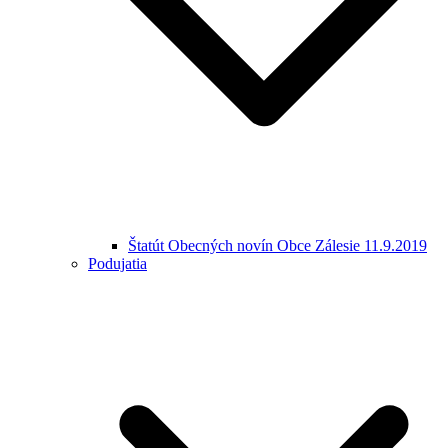
Štatút Obecných novín Obce Zálesie 11.9.2019
Podujatia