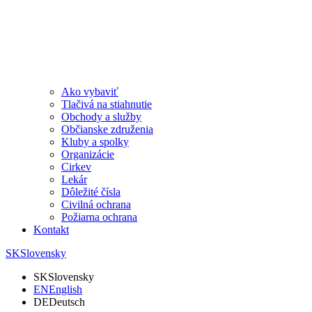
Ako vybaviť
Tlačivá na stiahnutie
Obchody a služby
Občianske združenia
Kluby a spolky
Organizácie
Cirkev
Lekár
Dôležité čísla
Civilná ochrana
Požiarna ochrana
Kontakt
SK
Slovensky
SK
Slovensky
EN
English
DE
Deutsch