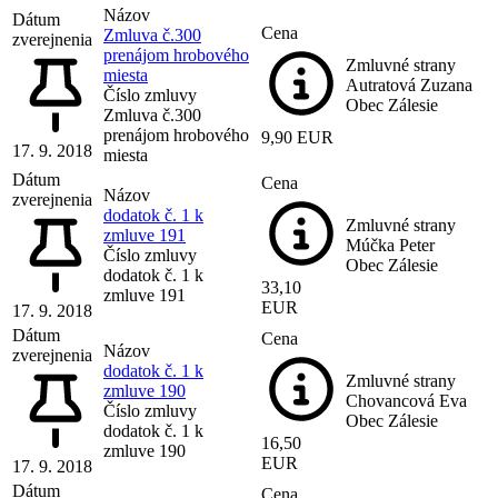
Názov
Dátum
Cena
Zmluva č.300
zverejnenia
prenájom hrobového
Zmluvné strany
miesta
Autratová Zuzana
Číslo zmluvy
Obec Zálesie
Zmluva č.300
prenájom hrobového
9,90 EUR
17. 9. 2018
miesta
Dátum
Cena
Názov
zverejnenia
dodatok č. 1 k
Zmluvné strany
zmluve 191
Múčka Peter
Číslo zmluvy
Obec Zálesie
dodatok č. 1 k
33,10
zmluve 191
EUR
17. 9. 2018
Dátum
Cena
Názov
zverejnenia
dodatok č. 1 k
Zmluvné strany
zmluve 190
Chovancová Eva
Číslo zmluvy
Obec Zálesie
dodatok č. 1 k
16,50
zmluve 190
EUR
17. 9. 2018
Dátum
Cena