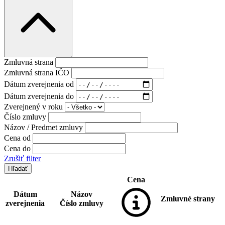
Zmluvná strana
Zmluvná strana IČO
Dátum zverejnenia od
Dátum zverejnenia do
Zverejnený v roku
Číslo zmluvy
Názov / Predmet zmluvy
Cena od
Cena do
Zrušiť filter
Cena
Dátum
Názov
Zmluvné strany
zverejnenia
Číslo zmluvy