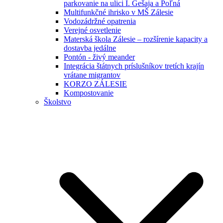
parkovanie na ulici I. Gešaja a Poľná
Multifunkčné ihrisko v MŠ Zálesie
Vodozádržné opatrenia
Verejné osvetlenie
Materská škola Zálesie – rozšírenie kapacity a
dostavba jedálne
Pontón - živý meander
Integrácia štátnych príslušníkov tretích krajín
vrátane migrantov
KORZO ZÁLESIE
Kompostovanie
Školstvo