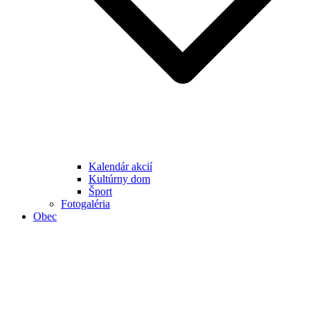
Kalendár akcií
Kultúrny dom
Šport
Fotogaléria
Obec