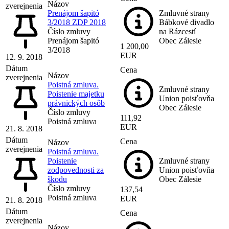
Názov
zverejnenia
Prenájom šapitó
Zmluvné strany
3/2018 ZDP 2018
Bábkové divadlo
Číslo zmluvy
na Rázcestí
Prenájom šapitó
Obec Zálesie
1 200,00
3/2018
EUR
12. 9. 2018
Dátum
Cena
Názov
zverejnenia
Poistná zmluva.
Zmluvné strany
Poistenie majetku
Union poisťovňa
právnických osôb
Obec Zálesie
Číslo zmluvy
111,92
Poistná zmluva
EUR
21. 8. 2018
Dátum
Cena
Názov
zverejnenia
Poistná zmluva.
Poistenie
Zmluvné strany
zodpovednosti za
Union poisťovňa
škodu
Obec Zálesie
Číslo zmluvy
137,54
Poistná zmluva
EUR
21. 8. 2018
Dátum
Cena
zverejnenia
Názov