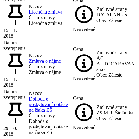
Cena
Názov
Zmluvné strany
Licenčná zmluva
DATALAN a.s.
Číslo zmluvy
Obec Zálesie
Licenčná zmluva
Neuvedené
15. 11.
2018
Dátum
zverejnenia
Cena
Zmluvné strany
Názov
AC
Zmluva o nájme
AUTOCARAVAN
Číslo zmluvy
s.r.o.
Zmluva o nájme
Obec Zálesie
Neuvedené
15. 11.
2018
Dátum
Názov
zverejnenia
Cena
Dohoda o
poskytovaní dotácie
Zmluvné strany
na žiaka ZŠ
ZŠ M.R. Štefánika
Číslo zmluvy
Obec Zálesie
Dohoda o
poskytovaní dotácie
Neuvedené
29. 10.
na žiaka ZŠ
2018