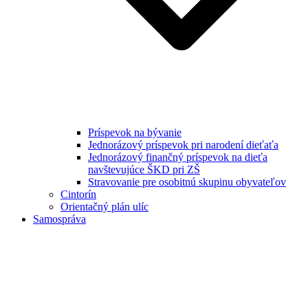
Príspevok na bývanie
Jednorázový príspevok pri narodení dieťaťa
Jednorázový finančný príspevok na dieťa
navštevujúce ŠKD pri ZŠ
Stravovanie pre osobitnú skupinu obyvateľov
Cintorín
Orientačný plán ulíc
Samospráva