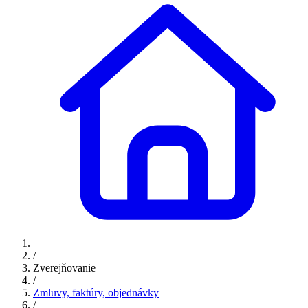
/
Zverejňovanie
/
Zmluvy, faktúry, objednávky
/