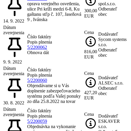
oprava verejného osvetlenia,
spol.s.r.o.
ulice Pri kríži medzi 6-8, Ku
Odberateľ
300,00
gaštanu stľp č. 107, Jaseňová
obec
EUR
9 , Ivánska
14. 9. 2022
Dátum
Cena
zverejnenia
Dodávateľ
Číslo faktúry
Sycom systems
Popis plnenia
s.r.o.
5/2200062
Odberateľ
816,00
Obnova dát
obec
EUR
9. 9. 2022
Dátum
Číslo faktúry
Cena
zverejnenia
Popis plnenia
Dodávateľ
5/2200060
ALSEC s.r.o.
Objendávame si u Vás
Odberateľ
doplnenie zabezpečovacieho
427,20
obec
systému podľa Vašej ponuky
EUR
zo dňa 25.8.2022 na tovar
30. 8. 2022
Dátum
Číslo faktúry
Cena
zverejnenia
Popis plnenia
Dodávateľ
5/2200059
ESKAVER
Objednávka na vykonanie
s.r.o.