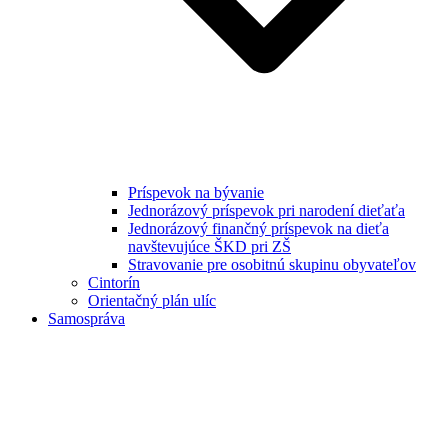
Príspevok na bývanie
Jednorázový príspevok pri narodení dieťaťa
Jednorázový finančný príspevok na dieťa
navštevujúce ŠKD pri ZŠ
Stravovanie pre osobitnú skupinu obyvateľov
Cintorín
Orientačný plán ulíc
Samospráva