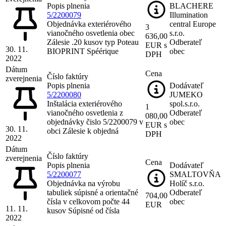
Popis plnenia
BLACHERE
5/2200079
Illumination
Objednávka exteriérového
central Europe
3
vianočného osvetlenia obec
s.r.o.
636,00
Zálesie .20 kusov typ Poteau
Odberateľ
EUR s
30. 11.
BIOPRINT Spéérique
obec
DPH
2022
Dátum
Cena
Číslo faktúry
zverejnenia
Popis plnenia
Dodávateľ
5/2200080
JUMEKO
Inštalácia exteriérového
spol.s.r.o.
1
vianočného osvetlenia z
Odberateľ
080,00
objednávky čislo 5/2200079 v
obec
EUR s
30. 11.
obci Zálesie k objedná
DPH
2022
Dátum
Číslo faktúry
zverejnenia
Cena
Popis plnenia
Dodávateľ
5/2200077
SMALTOVŇA
Objednávka na výrobu
Holíč s.r.o.
tabuliek súpisné a orientačné
Odberateľ
704,00
čísla v celkovom počte 44
obec
EUR
11. 11.
kusov Súpisné od čísla
2022