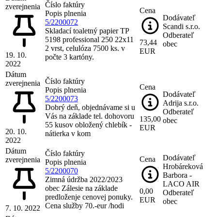
Číslo faktúry
zverejnenia
Cena
Popis plnenia
Dodávateľ
5/2200072
Scandi s.r.o.
Skladací toaletný papier TP
Odberateľ
5198 professional 250 22x11
73,44
obec
2 vrst, celulóza 7500 ks. v
EUR
19. 10.
počte 3 kartóny.
2022
Dátum
Číslo faktúry
zverejnenia
Cena
Popis plnenia
Dodávateľ
5/2200073
Adrija s.r.o.
Dobrý deň, objednávame si u
Odberateľ
Vás na základe tel. dohovoru
135,00
obec
55 kusov obložený chlebík -
EUR
20. 10.
nátierka v kom
2022
Dátum
Číslo faktúry
Dodávateľ
Cena
zverejnenia
Popis plnenia
Hrobáreková
5/2200070
Barbora -
Zimná údržba 2022/2023
LACO AIR
obec Zálesie na základe
0,00
Odberateľ
predloženje cenovej ponuky.
EUR
obec
Cena služby 70.-eur /hodi
7. 10. 2022