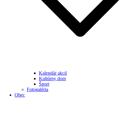
Kalendár akcií
Kultúrny dom
Šport
Fotogaléria
Obec