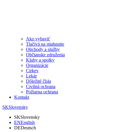
Ako vybaviť
Tlačivá na stiahnutie
Obchody a služby
Občianske združenia
Kluby a spolky
Organizácie
Cirkev
Lekár
Dôležité čísla
Civilná ochrana
Požiarna ochrana
Kontakt
SK
Slovensky
SK
Slovensky
EN
English
DE
Deutsch