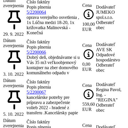
Dátum
Číslo faktúry
Cena
zverejnenia
Popis plnenia
Dodávateľ
5/2200064
JUMEKO
oprava verejného osvetlenia ,
spol.s.r.o.
1x Lúčna medzi 18-20, 1x
Odberateľ
100,00
križovatka Malinovská -
obec
EUR
Konečná
29. 9. 2022
Dátum
Číslo faktúry
Dodávateľ
Cena
zverejnenia
Popis plnenia
AVE SK
5/2200066
Odpadové
Dobrý deň, objednávame si u
hospodárstvo
Vás 35 m3 veľkoobjemový
0,00
Odberateľ
kontajner na zber domového
EUR
obec
komunálneho odpadu v
3. 10. 2022
Dátum
Číslo faktúry
Dodávateľ
Cena
zverejnenia
Popis plnenia
Regina Pavol,
5/2200067
Ing. -
kancelárske potreby pre
"REGINA"
prípravu a zabezpečenie
559,60
Odberateľ
volieb 2022 - hradené z
EUR
obec
transferu .Kancelársky papie
5. 10. 2022
Dátum
Číslo faktúry
Cena
zverejnenia
Popis plnenia
Dodávateľ