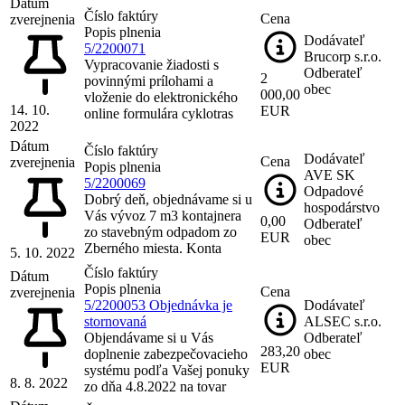
Dátum
Číslo faktúry
Cena
zverejnenia
Popis plnenia
Dodávateľ
5/2200071
Brucorp s.r.o.
Vypracovanie žiadosti s
Odberateľ
2
povinnými prílohami a
obec
000,00
vloženie do elektronického
14. 10.
EUR
online formulára cyklotras
2022
Dátum
Číslo faktúry
Dodávateľ
Cena
zverejnenia
Popis plnenia
AVE SK
5/2200069
Odpadové
Dobrý deň, objednávame si u
hospodárstvo
Vás vývoz 7 m3 kontajnera
0,00
Odberateľ
zo stavebným odpadom zo
EUR
obec
Zberného miesta. Konta
5. 10. 2022
Číslo faktúry
Dátum
Popis plnenia
Cena
zverejnenia
5/2200053 Objednávka je
Dodávateľ
stornovaná
ALSEC s.r.o.
Objendávame si u Vás
Odberateľ
283,20
doplnenie zabezpečovacieho
obec
EUR
systému podľa Vašej ponuky
8. 8. 2022
zo dňa 4.8.2022 na tovar