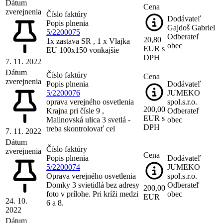
Dátum
Cena
zverejnenia
Číslo faktúry
Dodávateľ
Popis plnenia
Gajdoš Gabriel
5/2200075
Odberateľ
20,80
1x zastava SR , 1 x Vlajka
obec
EUR s
EU 100x150 vonkajšie
DPH
7. 11. 2022
Dátum
Číslo faktúry
Cena
zverejnenia
Popis plnenia
Dodávateľ
5/2200076
JUMEKO
oprava verejného osvetlenia
spol.s.r.o.
200,00
Krajna pri čísle 9 ,
Odberateľ
EUR s
Malinovská ulica 3 svetlá -
obec
DPH
treba skontrolovať cel
7. 11. 2022
Dátum
Číslo faktúry
zverejnenia
Cena
Popis plnenia
Dodávateľ
5/2200074
JUMEKO
Oprava verejného osvetlenia
spol.s.r.o.
Domky 3 svietidlá bez adresy
Odberateľ
200,00
foto v prílohe. Pri kríži medzi
obec
EUR
24. 10.
6 a 8.
2022
Dátum