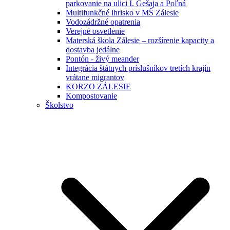
parkovanie na ulici I. Gešaja a Poľná
Multifunkčné ihrisko v MŠ Zálesie
Vodozádržné opatrenia
Verejné osvetlenie
Materská škola Zálesie – rozšírenie kapacity a
dostavba jedálne
Pontón - živý meander
Integrácia štátnych príslušníkov tretích krajín
vrátane migrantov
KORZO ZÁLESIE
Kompostovanie
Školstvo