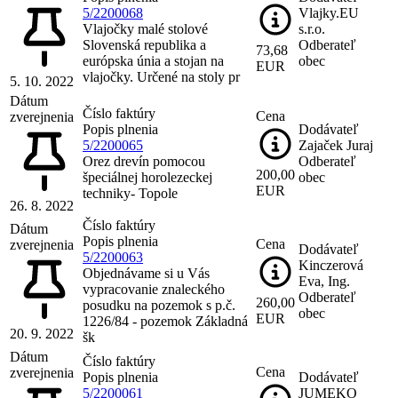
5/2200068
Vlajky.EU
Vlajočky malé stolové
s.r.o.
Slovenská republika a
Odberateľ
73,68
európska únia a stojan na
obec
EUR
vlajočky. Určené na stoly pr
5. 10. 2022
Dátum
Číslo faktúry
Cena
zverejnenia
Popis plnenia
Dodávateľ
5/2200065
Zajaček Juraj
Orez drevín pomocou
Odberateľ
200,00
špeciálnej horolezeckej
obec
EUR
techniky- Topole
26. 8. 2022
Číslo faktúry
Dátum
Popis plnenia
Cena
zverejnenia
Dodávateľ
5/2200063
Kinczerová
Objednávame si u Vás
Eva, Ing.
vypracovanie znaleckého
Odberateľ
260,00
posudku na pozemok s p.č.
obec
EUR
1226/84 - pozemok Základná
20. 9. 2022
šk
Dátum
Číslo faktúry
Cena
zverejnenia
Popis plnenia
Dodávateľ
5/2200061
JUMEKO