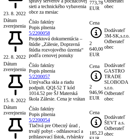
správy serverov a počitačovej
Odberateľ
773,78
sieti a technického vybavenia
obec
EUR
obce za mesiac
23. 8. 2022
Dátum
Číslo faktúry
Cena
zverejnenia
Popis plnenia
Dodávateľ
5/2200058
3M-SK,s.r.o.
Projektová dokumentácia –
Odberateľ
2
štúdie „Zálesie, Dopravná
obec
640,00
štúdia rozvojového územia“
EUR
podľa cenovej ponuky
22. 8. 2022
Dátum
Číslo faktúry
Dodávateľ
Cena
zverejnenia
Popis plnenia
GASTRO
5/2200057
TRADE
Umývačka skla a riadu
SLOBODA
2
podpult. QQI-52 T kód
s.r.o.
946,96
1014.52 pre ŠJ Materská
Odberateľ
EUR
škola Zálesie. Cena je vrátan
obec
15. 8. 2022
Dátum
Číslo faktúry
Cena
zverejnenia
Popis plnenia
Dodávateľ
5/2200054
ŠEVT a.s.
Tlačivá pre Obecný úrad ,
Odberateľ
trvalý pobyt - odhlasovací a
185,23
obec
prihlasovací lístok, rybársky
EUR