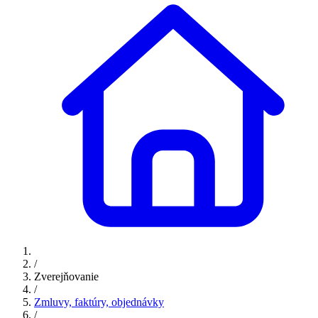
/
Zverejňovanie
/
Zmluvy, faktúry, objednávky
/