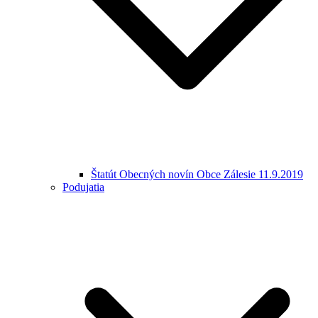
Štatút Obecných novín Obce Zálesie 11.9.2019
Podujatia