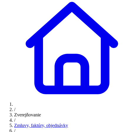
/
Zverejňovanie
/
Zmluvy, faktúry, objednávky
/