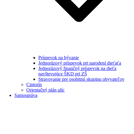
Príspevok na bývanie
Jednorázový príspevok pri narodení dieťaťa
Jednorázový finančný príspevok na dieťa
navštevujúce ŠKD pri ZŠ
Stravovanie pre osobitnú skupinu obyvateľov
Cintorín
Orientačný plán ulíc
Samospráva