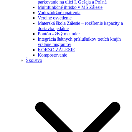
parkovanie na ulici I. Gešaja a Poľná
Multifunkčné ihrisko v MŠ Zálesie
Vodozádržné opatrenia
Verejné osvetlenie
Materská škola Zálesie – rozšírenie kapacity a
dostavba jedálne
Pontón - živý meander
Integrácia štátnych príslušníkov tretích krajín
vrátane migrantov
KORZO ZÁLESIE
Kompostovanie
Školstvo