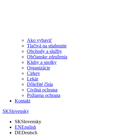
Ako vybaviť
Tlačivá na stiahnutie
Obchody a služby
Občianske združenia
Kluby a spolky
Organizácie
Cirkev
Lekár
Dôležité čísla
Civilná ochrana
Požiarna ochrana
Kontakt
SK
Slovensky
SK
Slovensky
EN
English
DE
Deutsch