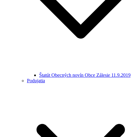
Štatút Obecných novín Obce Zálesie 11.9.2019
Podujatia