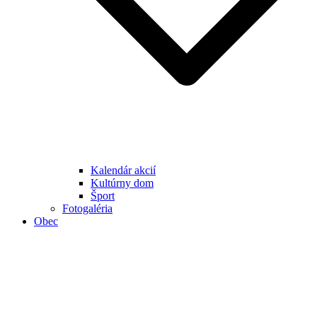
Kalendár akcií
Kultúrny dom
Šport
Fotogaléria
Obec