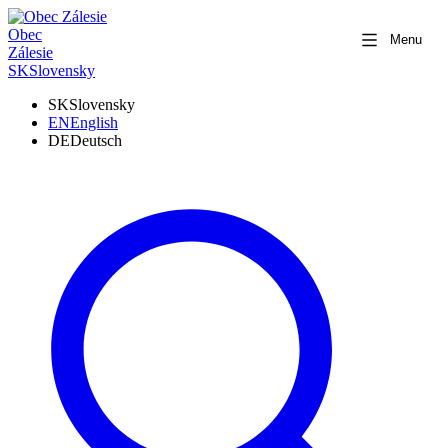
Obec
Menu
Zálesie
SK
Slovensky
SK
Slovensky
EN
English
DE
Deutsch