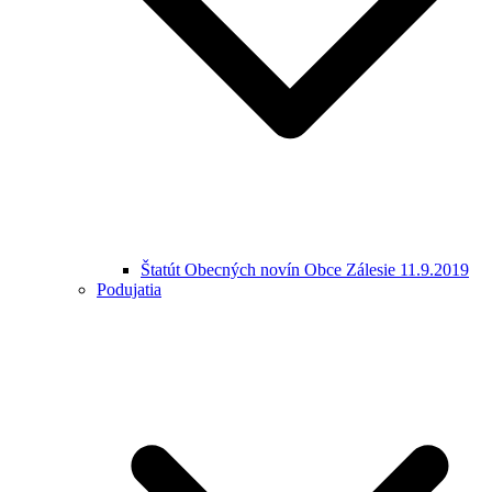
Štatút Obecných novín Obce Zálesie 11.9.2019
Podujatia