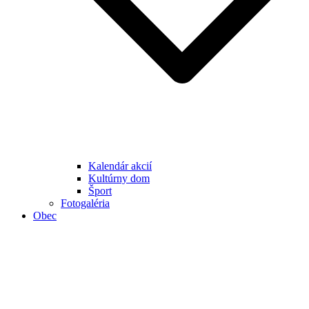
Kalendár akcií
Kultúrny dom
Šport
Fotogaléria
Obec