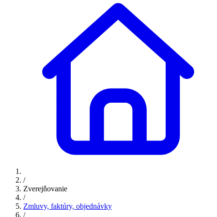
/
Zverejňovanie
/
Zmluvy, faktúry, objednávky
/