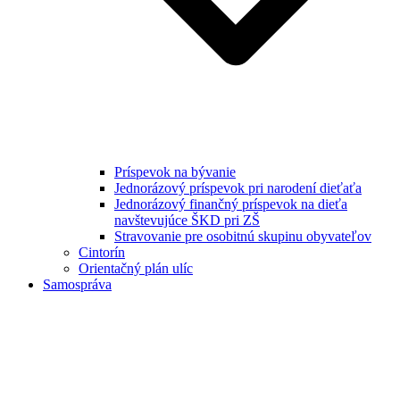
Príspevok na bývanie
Jednorázový príspevok pri narodení dieťaťa
Jednorázový finančný príspevok na dieťa
navštevujúce ŠKD pri ZŠ
Stravovanie pre osobitnú skupinu obyvateľov
Cintorín
Orientačný plán ulíc
Samospráva