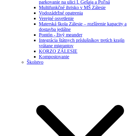
parkovanie na ulici I. Gešaja a Poľná
Multifunkčné ihrisko v MŠ Zálesie
Vodozádržné opatrenia
Verejné osvetlenie
Materská škola Zálesie – rozšírenie kapacity a
dostavba jedálne
Pontón - živý meander
Integrácia štátnych príslušníkov tretích krajín
vrátane migrantov
KORZO ZÁLESIE
Kompostovanie
Školstvo