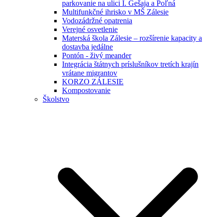
parkovanie na ulici I. Gešaja a Poľná
Multifunkčné ihrisko v MŠ Zálesie
Vodozádržné opatrenia
Verejné osvetlenie
Materská škola Zálesie – rozšírenie kapacity a
dostavba jedálne
Pontón - živý meander
Integrácia štátnych príslušníkov tretích krajín
vrátane migrantov
KORZO ZÁLESIE
Kompostovanie
Školstvo