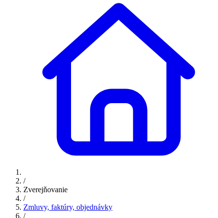
/
Zverejňovanie
/
Zmluvy, faktúry, objednávky
/