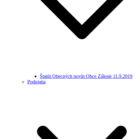
Štatút Obecných novín Obce Zálesie 11.9.2019
Podujatia