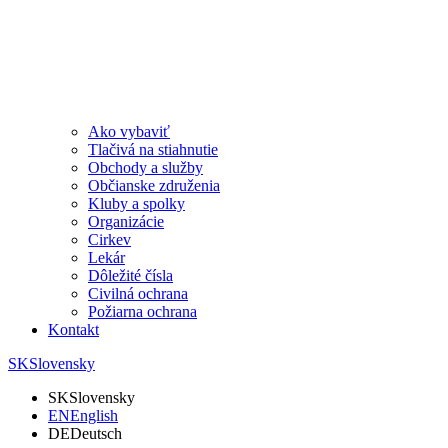
Ako vybaviť
Tlačivá na stiahnutie
Obchody a služby
Občianske združenia
Kluby a spolky
Organizácie
Cirkev
Lekár
Dôležité čísla
Civilná ochrana
Požiarna ochrana
Kontakt
SK
Slovensky
SK
Slovensky
EN
English
DE
Deutsch