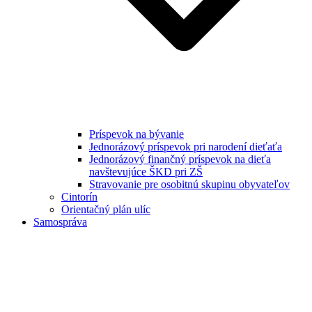
Príspevok na bývanie
Jednorázový príspevok pri narodení dieťaťa
Jednorázový finančný príspevok na dieťa
navštevujúce ŠKD pri ZŠ
Stravovanie pre osobitnú skupinu obyvateľov
Cintorín
Orientačný plán ulíc
Samospráva