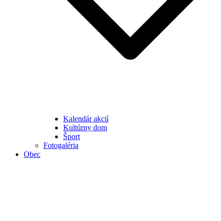
Kalendár akcií
Kultúrny dom
Šport
Fotogaléria
Obec