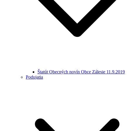
Štatút Obecných novín Obce Zálesie 11.9.2019
Podujatia