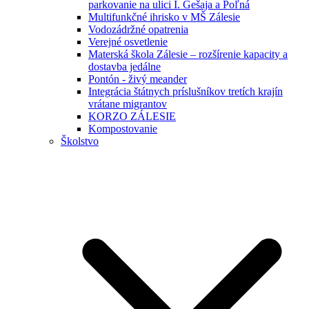
parkovanie na ulici I. Gešaja a Poľná
Multifunkčné ihrisko v MŠ Zálesie
Vodozádržné opatrenia
Verejné osvetlenie
Materská škola Zálesie – rozšírenie kapacity a
dostavba jedálne
Pontón - živý meander
Integrácia štátnych príslušníkov tretích krajín
vrátane migrantov
KORZO ZÁLESIE
Kompostovanie
Školstvo