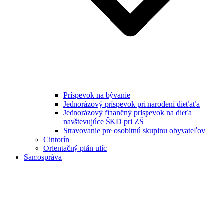
Príspevok na bývanie
Jednorázový príspevok pri narodení dieťaťa
Jednorázový finančný príspevok na dieťa
navštevujúce ŠKD pri ZŠ
Stravovanie pre osobitnú skupinu obyvateľov
Cintorín
Orientačný plán ulíc
Samospráva