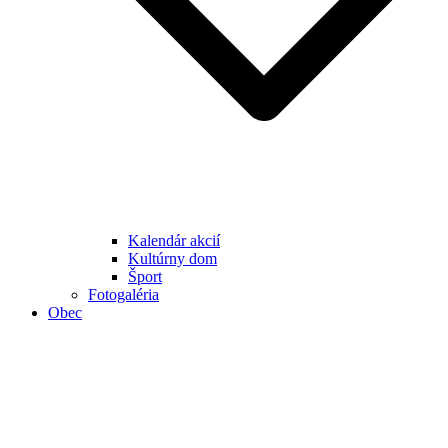
Kalendár akcií
Kultúrny dom
Šport
Fotogaléria
Obec