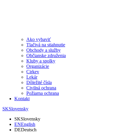
Ako vybaviť
Tlačivá na stiahnutie
Obchody a služby
Občianske združenia
Kluby a spolky
Organizácie
Cirkev
Lekár
Dôležité čísla
Civilná ochrana
Požiarna ochrana
Kontakt
SK
Slovensky
SK
Slovensky
EN
English
DE
Deutsch