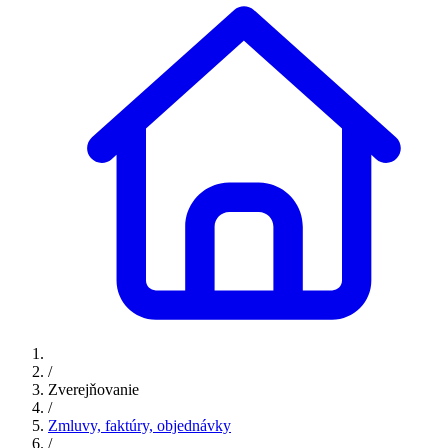
/
Zverejňovanie
/
Zmluvy, faktúry, objednávky
/