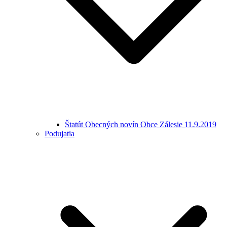
Štatút Obecných novín Obce Zálesie 11.9.2019
Podujatia