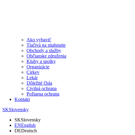
Ako vybaviť
Tlačivá na stiahnutie
Obchody a služby
Občianske združenia
Kluby a spolky
Organizácie
Cirkev
Lekár
Dôležité čísla
Civilná ochrana
Požiarna ochrana
Kontakt
SK
Slovensky
SK
Slovensky
EN
English
DE
Deutsch