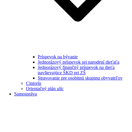
Príspevok na bývanie
Jednorázový príspevok pri narodení dieťaťa
Jednorázový finančný príspevok na dieťa
navštevujúce ŠKD pri ZŠ
Stravovanie pre osobitnú skupinu obyvateľov
Cintorín
Orientačný plán ulíc
Samospráva