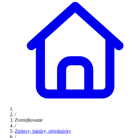
/
Zverejňovanie
/
Zmluvy, faktúry, objednávky
/