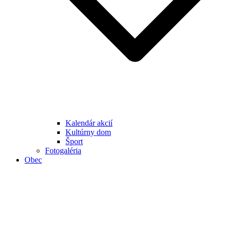
Kalendár akcií
Kultúrny dom
Šport
Fotogaléria
Obec