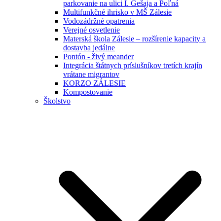
parkovanie na ulici I. Gešaja a Poľná
Multifunkčné ihrisko v MŠ Zálesie
Vodozádržné opatrenia
Verejné osvetlenie
Materská škola Zálesie – rozšírenie kapacity a
dostavba jedálne
Pontón - živý meander
Integrácia štátnych príslušníkov tretích krajín
vrátane migrantov
KORZO ZÁLESIE
Kompostovanie
Školstvo