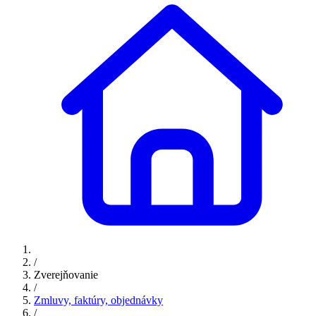
/
Zverejňovanie
/
Zmluvy, faktúry, objednávky
/