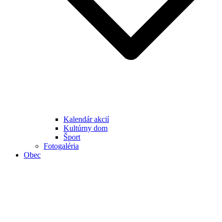
Kalendár akcií
Kultúrny dom
Šport
Fotogaléria
Obec