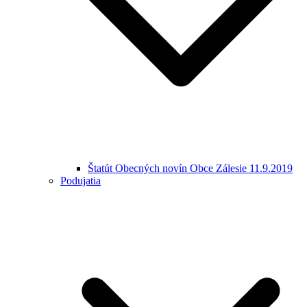
Štatút Obecných novín Obce Zálesie 11.9.2019
Podujatia