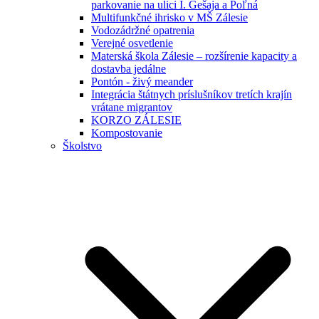
parkovanie na ulici I. Gešaja a Poľná
Multifunkčné ihrisko v MŠ Zálesie
Vodozádržné opatrenia
Verejné osvetlenie
Materská škola Zálesie – rozšírenie kapacity a
dostavba jedálne
Pontón - živý meander
Integrácia štátnych príslušníkov tretích krajín
vrátane migrantov
KORZO ZÁLESIE
Kompostovanie
Školstvo