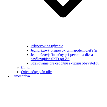
Príspevok na bývanie
Jednorázový príspevok pri narodení dieťaťa
Jednorázový finančný príspevok na dieťa
navštevujúce ŠKD pri ZŠ
Stravovanie pre osobitnú skupinu obyvateľov
Cintorín
Orientačný plán ulíc
Samospráva