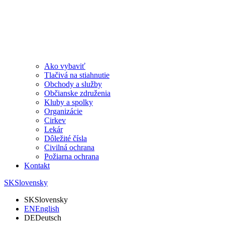
Ako vybaviť
Tlačivá na stiahnutie
Obchody a služby
Občianske združenia
Kluby a spolky
Organizácie
Cirkev
Lekár
Dôležité čísla
Civilná ochrana
Požiarna ochrana
Kontakt
SK
Slovensky
SK
Slovensky
EN
English
DE
Deutsch