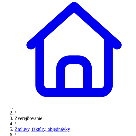
/
Zverejňovanie
/
Zmluvy, faktúry, objednávky
/