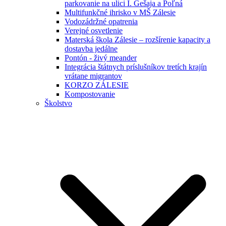
parkovanie na ulici I. Gešaja a Poľná
Multifunkčné ihrisko v MŠ Zálesie
Vodozádržné opatrenia
Verejné osvetlenie
Materská škola Zálesie – rozšírenie kapacity a
dostavba jedálne
Pontón - živý meander
Integrácia štátnych príslušníkov tretích krajín
vrátane migrantov
KORZO ZÁLESIE
Kompostovanie
Školstvo