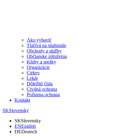
Ako vybaviť
Tlačivá na stiahnutie
Obchody a služby
Občianske združenia
Kluby a spolky
Organizácie
Cirkev
Lekár
Dôležité čísla
Civilná ochrana
Požiarna ochrana
Kontakt
SK
Slovensky
SK
Slovensky
EN
English
DE
Deutsch