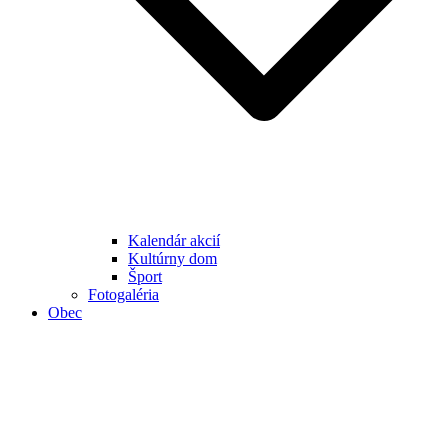
Kalendár akcií
Kultúrny dom
Šport
Fotogaléria
Obec