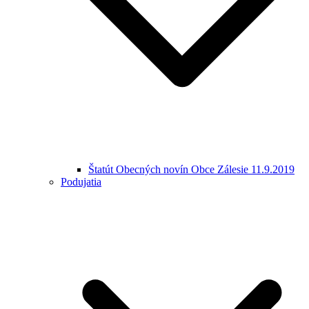
Štatút Obecných novín Obce Zálesie 11.9.2019
Podujatia