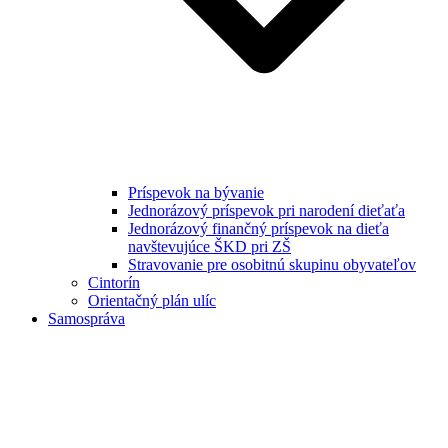
Príspevok na bývanie
Jednorázový príspevok pri narodení dieťaťa
Jednorázový finančný príspevok na dieťa
navštevujúce ŠKD pri ZŠ
Stravovanie pre osobitnú skupinu obyvateľov
Cintorín
Orientačný plán ulíc
Samospráva