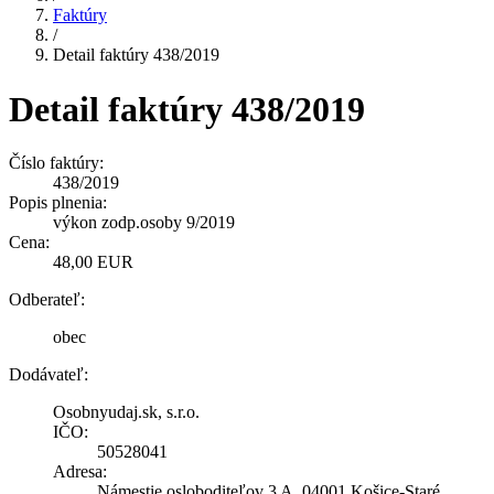
Faktúry
/
Detail faktúry 438/2019
Detail faktúry 438/2019
Číslo faktúry:
438/2019
Popis plnenia:
výkon zodp.osoby 9/2019
Cena:
48,00 EUR
Odberateľ:
obec
Dodávateľ:
Osobnyudaj.sk, s.r.o.
IČO:
50528041
Adresa:
Námestie osloboditeľov 3 A, 04001 Košice-Staré