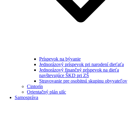
Príspevok na bývanie
Jednorázový príspevok pri narodení dieťaťa
Jednorázový finančný príspevok na dieťa
navštevujúce ŠKD pri ZŠ
Stravovanie pre osobitnú skupinu obyvateľov
Cintorín
Orientačný plán ulíc
Samospráva