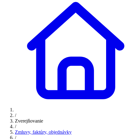
/
Zverejňovanie
/
Zmluvy, faktúry, objednávky
/