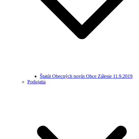
Štatút Obecných novín Obce Zálesie 11.9.2019
Podujatia