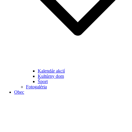
Kalendár akcií
Kultúrny dom
Šport
Fotogaléria
Obec