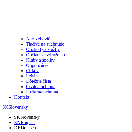
Ako vybaviť
Tlačivá na stiahnutie
Obchody a služby
Občianske združenia
Kluby a spolky
Organizácie
Cirkev
Lekár
Dôležité čísla
Civilná ochrana
Požiarna ochrana
Kontakt
SK
Slovensky
SK
Slovensky
EN
English
DE
Deutsch