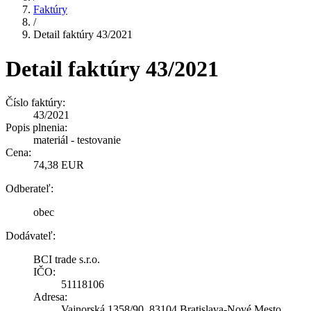
Faktúry
/
Detail faktúry 43/2021
Detail faktúry 43/2021
Číslo faktúry:
43/2021
Popis plnenia:
materiál - testovanie
Cena:
74,38 EUR
Odberateľ:
obec
Dodávateľ:
BCI trade s.r.o.
IČO:
51118106
Adresa:
Vajnorská 1358/90, 83104 Bratislava-Nové Mesto