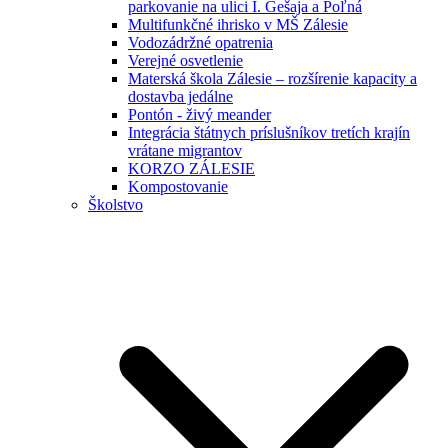
parkovanie na ulici I. Gešaja a Poľná
Multifunkčné ihrisko v MŠ Zálesie
Vodozádržné opatrenia
Verejné osvetlenie
Materská škola Zálesie – rozšírenie kapacity a
dostavba jedálne
Pontón - živý meander
Integrácia štátnych príslušníkov tretích krajín
vrátane migrantov
KORZO ZÁLESIE
Kompostovanie
Školstvo