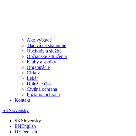
Ako vybaviť
Tlačivá na stiahnutie
Obchody a služby
Občianske združenia
Kluby a spolky
Organizácie
Cirkev
Lekár
Dôležité čísla
Civilná ochrana
Požiarna ochrana
Kontakt
SK
Slovensky
SK
Slovensky
EN
English
DE
Deutsch