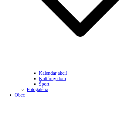
Kalendár akcií
Kultúrny dom
Šport
Fotogaléria
Obec