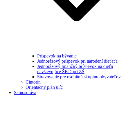
Príspevok na bývanie
Jednorázový príspevok pri narodení dieťaťa
Jednorázový finančný príspevok na dieťa
navštevujúce ŠKD pri ZŠ
Stravovanie pre osobitnú skupinu obyvateľov
Cintorín
Orientačný plán ulíc
Samospráva