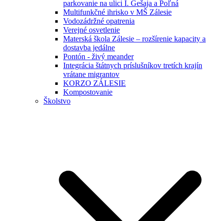
parkovanie na ulici I. Gešaja a Poľná
Multifunkčné ihrisko v MŠ Zálesie
Vodozádržné opatrenia
Verejné osvetlenie
Materská škola Zálesie – rozšírenie kapacity a
dostavba jedálne
Pontón - živý meander
Integrácia štátnych príslušníkov tretích krajín
vrátane migrantov
KORZO ZÁLESIE
Kompostovanie
Školstvo