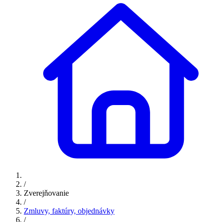
/
Zverejňovanie
/
Zmluvy, faktúry, objednávky
/