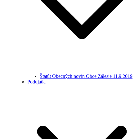
Štatút Obecných novín Obce Zálesie 11.9.2019
Podujatia