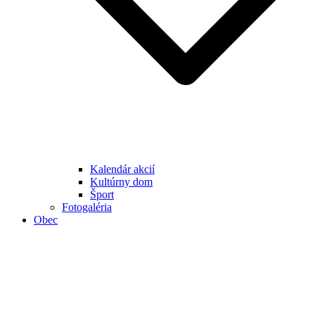
Kalendár akcií
Kultúrny dom
Šport
Fotogaléria
Obec