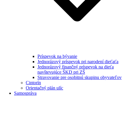
Príspevok na bývanie
Jednorázový príspevok pri narodení dieťaťa
Jednorázový finančný príspevok na dieťa
navštevujúce ŠKD pri ZŠ
Stravovanie pre osobitnú skupinu obyvateľov
Cintorín
Orientačný plán ulíc
Samospráva