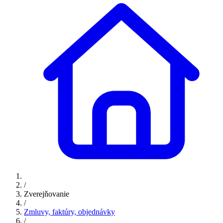
/
Zverejňovanie
/
Zmluvy, faktúry, objednávky
/