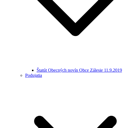
Štatút Obecných novín Obce Zálesie 11.9.2019
Podujatia