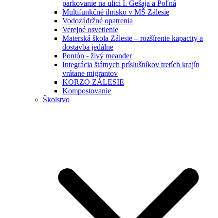
parkovanie na ulici I. Gešaja a Poľná
Multifunkčné ihrisko v MŠ Zálesie
Vodozádržné opatrenia
Verejné osvetlenie
Materská škola Zálesie – rozšírenie kapacity a
dostavba jedálne
Pontón - živý meander
Integrácia štátnych príslušníkov tretích krajín
vrátane migrantov
KORZO ZÁLESIE
Kompostovanie
Školstvo