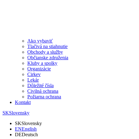
Ako vybaviť
Tlačivá na stiahnutie
Obchody a služby
Občianske združenia
Kluby a spolky
Organizácie
Cirkev
Lekár
Dôležité čísla
Civilná ochrana
Požiarna ochrana
Kontakt
SK
Slovensky
SK
Slovensky
EN
English
DE
Deutsch