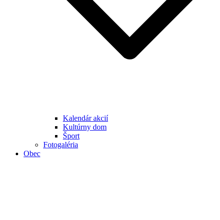
Kalendár akcií
Kultúrny dom
Šport
Fotogaléria
Obec