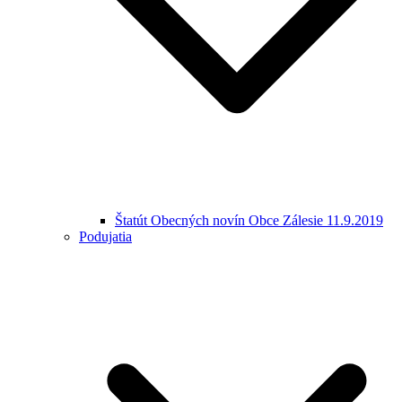
Štatút Obecných novín Obce Zálesie 11.9.2019
Podujatia