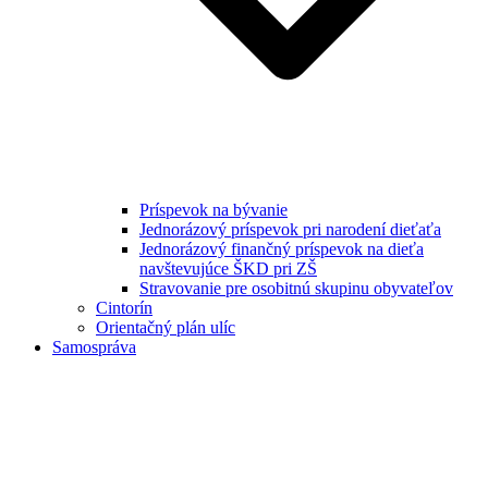
Príspevok na bývanie
Jednorázový príspevok pri narodení dieťaťa
Jednorázový finančný príspevok na dieťa
navštevujúce ŠKD pri ZŠ
Stravovanie pre osobitnú skupinu obyvateľov
Cintorín
Orientačný plán ulíc
Samospráva