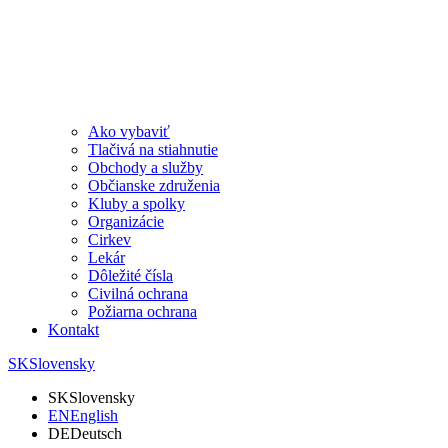
Ako vybaviť
Tlačivá na stiahnutie
Obchody a služby
Občianske združenia
Kluby a spolky
Organizácie
Cirkev
Lekár
Dôležité čísla
Civilná ochrana
Požiarna ochrana
Kontakt
SK
Slovensky
SK
Slovensky
EN
English
DE
Deutsch