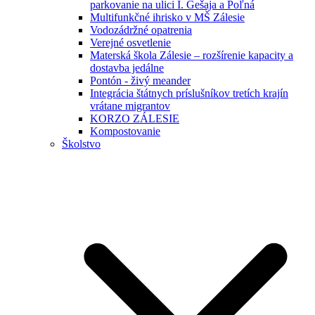
parkovanie na ulici I. Gešaja a Poľná
Multifunkčné ihrisko v MŠ Zálesie
Vodozádržné opatrenia
Verejné osvetlenie
Materská škola Zálesie – rozšírenie kapacity a
dostavba jedálne
Pontón - živý meander
Integrácia štátnych príslušníkov tretích krajín
vrátane migrantov
KORZO ZÁLESIE
Kompostovanie
Školstvo