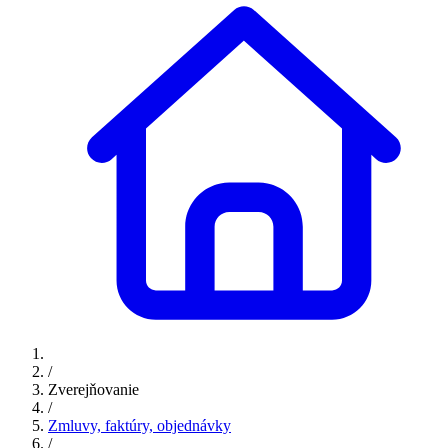
/
Zverejňovanie
/
Zmluvy, faktúry, objednávky
/