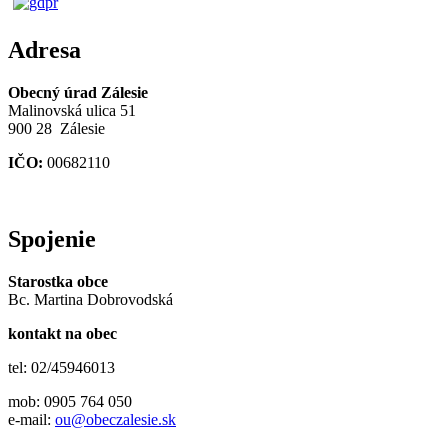
Adresa
Obecný úrad Zálesie
Malinovská ulica 51
900 28 Zálesie
IČO:
00682110
Spojenie
Starostka obce
Bc. Martina Dobrovodská
kontakt na obec
tel: 02/45946013
mob: 0905 764 050
e-mail:
ou@obeczalesie.sk