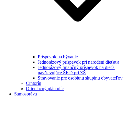
Príspevok na bývanie
Jednorázový príspevok pri narodení dieťaťa
Jednorázový finančný príspevok na dieťa
navštevujúce ŠKD pri ZŠ
Stravovanie pre osobitnú skupinu obyvateľov
Cintorín
Orientačný plán ulíc
Samospráva