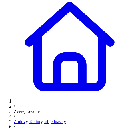
/
Zverejňovanie
/
Zmluvy, faktúry, objednávky
/