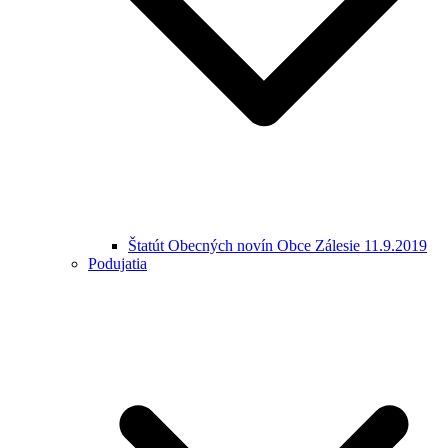
Štatút Obecných novín Obce Zálesie 11.9.2019
Podujatia