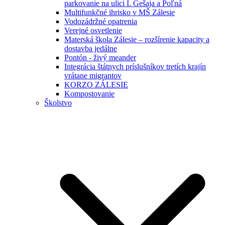
parkovanie na ulici I. Gešaja a Poľná
Multifunkčné ihrisko v MŠ Zálesie
Vodozádržné opatrenia
Verejné osvetlenie
Materská škola Zálesie – rozšírenie kapacity a
dostavba jedálne
Pontón - živý meander
Integrácia štátnych príslušníkov tretích krajín
vrátane migrantov
KORZO ZÁLESIE
Kompostovanie
Školstvo