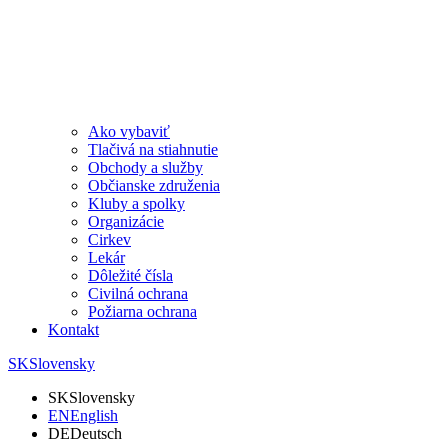
Ako vybaviť
Tlačivá na stiahnutie
Obchody a služby
Občianske združenia
Kluby a spolky
Organizácie
Cirkev
Lekár
Dôležité čísla
Civilná ochrana
Požiarna ochrana
Kontakt
SK
Slovensky
SK
Slovensky
EN
English
DE
Deutsch