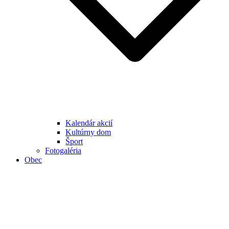
Kalendár akcií
Kultúrny dom
Šport
Fotogaléria
Obec