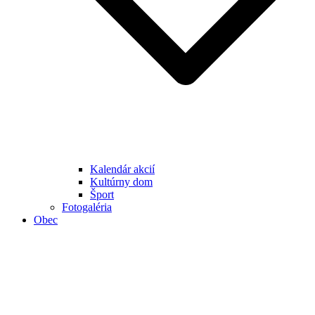
Kalendár akcií
Kultúrny dom
Šport
Fotogaléria
Obec