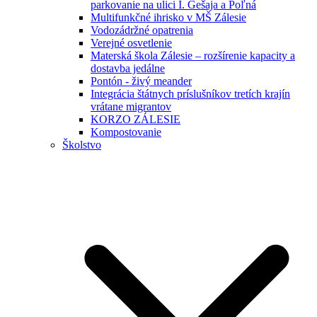
parkovanie na ulici I. Gešaja a Poľná
Multifunkčné ihrisko v MŠ Zálesie
Vodozádržné opatrenia
Verejné osvetlenie
Materská škola Zálesie – rozšírenie kapacity a
dostavba jedálne
Pontón - živý meander
Integrácia štátnych príslušníkov tretích krajín
vrátane migrantov
KORZO ZÁLESIE
Kompostovanie
Školstvo