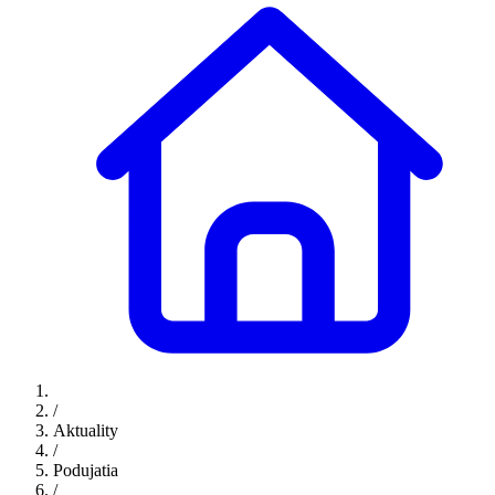
/
Aktuality
/
Podujatia
/