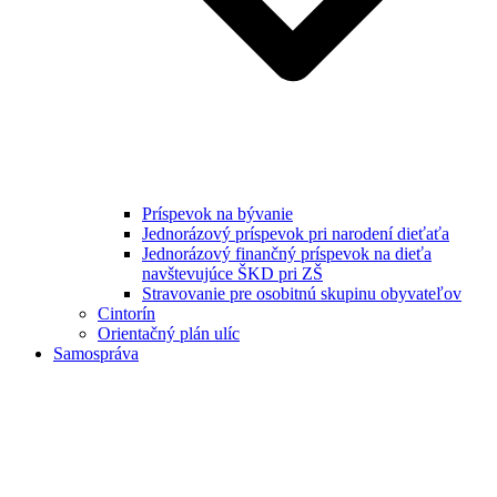
Príspevok na bývanie
Jednorázový príspevok pri narodení dieťaťa
Jednorázový finančný príspevok na dieťa
navštevujúce ŠKD pri ZŠ
Stravovanie pre osobitnú skupinu obyvateľov
Cintorín
Orientačný plán ulíc
Samospráva