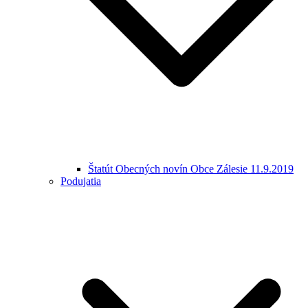
Štatút Obecných novín Obce Zálesie 11.9.2019
Podujatia