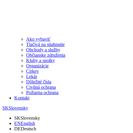
Ako vybaviť
Tlačivá na stiahnutie
Obchody a služby
Občianske združenia
Kluby a spolky
Organizácie
Cirkev
Lekár
Dôležité čísla
Civilná ochrana
Požiarna ochrana
Kontakt
SK
Slovensky
SK
Slovensky
EN
English
DE
Deutsch