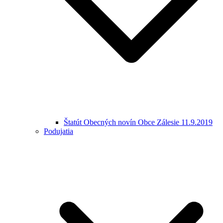
Štatút Obecných novín Obce Zálesie 11.9.2019
Podujatia