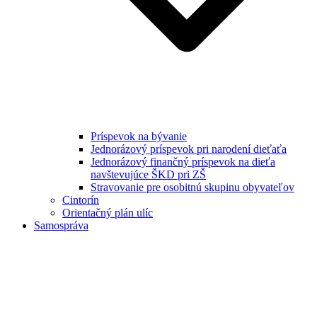
Príspevok na bývanie
Jednorázový príspevok pri narodení dieťaťa
Jednorázový finančný príspevok na dieťa
navštevujúce ŠKD pri ZŠ
Stravovanie pre osobitnú skupinu obyvateľov
Cintorín
Orientačný plán ulíc
Samospráva