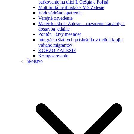
parkovanie na ulici I. Gešaja a Poľná
Multifunkčné ihrisko v MŠ Zálesie
Vodozádržné opatrenia
Verejné osvetlenie
Materská škola Zálesie – rozšírenie kapacity a
dostavba jedálne
Pontón - živý meander
Integrácia štátnych príslušníkov tretích krajín
vrátane migrantov
KORZO ZÁLESIE
Kompostovanie
Školstvo