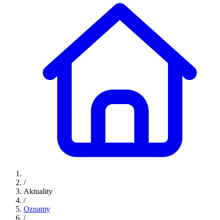
/
Aktuality
/
Oznamy
/