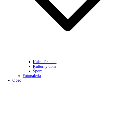
Kalendár akcií
Kultúrny dom
Šport
Fotogaléria
Obec