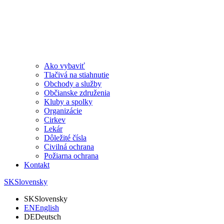
Ako vybaviť
Tlačivá na stiahnutie
Obchody a služby
Občianske združenia
Kluby a spolky
Organizácie
Cirkev
Lekár
Dôležité čísla
Civilná ochrana
Požiarna ochrana
Kontakt
SK
Slovensky
SK
Slovensky
EN
English
DE
Deutsch